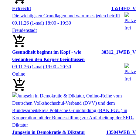
Erbrecht
15514FD_V
Die wichtigsten Grundlagen und warum es jeden betrifft
09.11.26
(1-mal)
18:00
- 19:30
Freudenstadt
Gesundheit beginnt im Kopf - wie
30312_1WEB_V
Gedanken den Körper beeinflussen
09.11.26
(1-mal)
19:00
- 20:30
Online
Jungsein in Demokratie & Diktatur
13504WEB_V