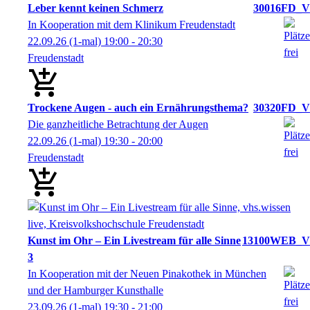
Leber kennt keinen Schmerz
30016FD_V
In Kooperation mit dem Klinikum Freudenstadt
22.09.26
(1-mal)
19:00
- 20:30
Freudenstadt
Trockene Augen - auch ein Ernährungsthema?
30320FD_V
Die ganzheitliche Betrachtung der Augen
22.09.26
(1-mal)
19:30
- 20:00
Freudenstadt
Kunst im Ohr – Ein Livestream für alle Sinne
13100WEB_V
3
In Kooperation mit der Neuen Pinakothek in München
und der Hamburger Kunsthalle
23.09.26
(1-mal)
19:30
- 21:00