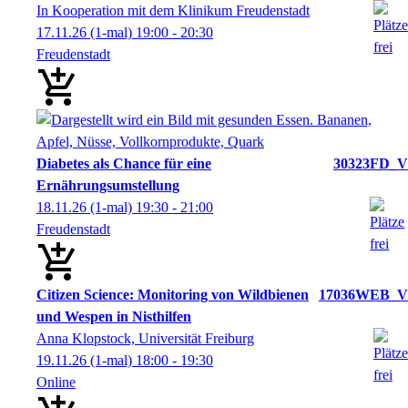
In Kooperation mit dem Klinikum Freudenstadt
17.11.26
(1-mal)
19:00
- 20:30
Freudenstadt
Diabetes als Chance für eine
30323FD_V
Ernährungsumstellung
18.11.26
(1-mal)
19:30
- 21:00
Freudenstadt
Citizen Science: Monitoring von Wildbienen
17036WEB_V
und Wespen in Nisthilfen
Anna Klopstock, Universität Freiburg
19.11.26
(1-mal)
18:00
- 19:30
Online