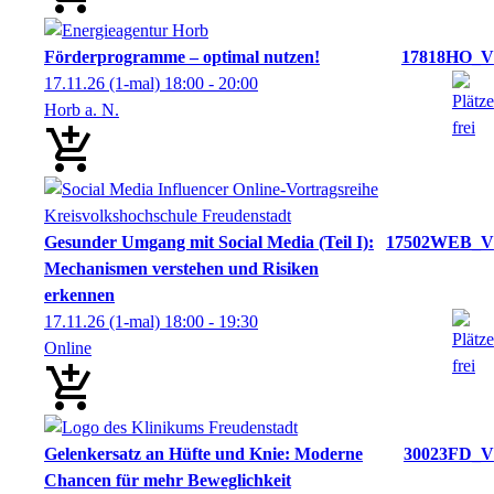
Förderprogramme – optimal nutzen!
17818HO_V
17.11.26
(1-mal)
18:00
- 20:00
Horb a. N.
Gesunder Umgang mit Social Media (Teil I):
17502WEB_V
Mechanismen verstehen und Risiken
erkennen
17.11.26
(1-mal)
18:00
- 19:30
Online
Gelenkersatz an Hüfte und Knie: Moderne
30023FD_V
Chancen für mehr Beweglichkeit