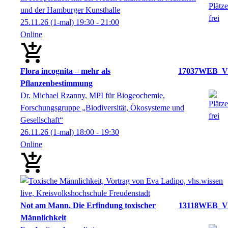
und der Hamburger Kunsthalle
25.11.26
(1-mal)
19:30
- 21:00
Online
Flora incognita – mehr als
17037WEB_V
Pflanzenbestimmung
Dr. Michael Rzanny, MPI für Biogeochemie,
Forschungsgruppe „Biodiversität, Ökosysteme und
Gesellschaft“
26.11.26
(1-mal)
18:00
- 19:30
Online
Not am Mann. Die Erfindung toxischer
13118WEB_V
Männlichkeit