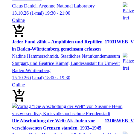
Claus Daniel, Argonne National Laboratory
13.10.26
(1-mal)
19:30
- 21:00
Online
Jeder Fund zählt – Amphibien und Reptilien
17031WEB_V
in Baden-Württemberg gemeinsam erfassen
Nadine Hammerschmidt, Staatliches Naturkundemuseum
Stuttgart, und Beatrice Kämpf, Landesanstalt für Umwelt
Baden-Württemberg
15.10.26
(1-mal)
18:00
- 19:30
Online
Die Abschottung der Welt: Als Juden vor
13106WEB_V
verschlossenen Grenzen standen. 1933–1945