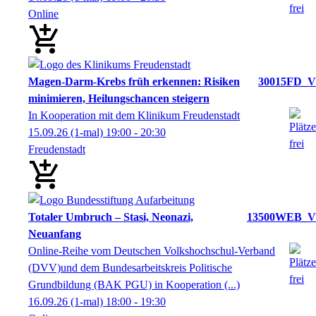
Online
Magen-Darm-Krebs früh erkennen: Risiken
30015FD_V
minimieren, Heilungschancen steigern
In Kooperation mit dem Klinikum Freudenstadt
15.09.26
(1-mal)
19:00
- 20:30
Freudenstadt
Totaler Umbruch – Stasi, Neonazi,
13500WEB_V
Neuanfang
Online-Reihe vom Deutschen Volkshochschul-Verband
(DVV)und dem Bundesarbeitskreis Politische
Grundbildung (BAK PGU) in Kooperation (...)
16.09.26
(1-mal)
18:00
- 19:30