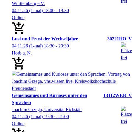
Württemberg e.V.
04.11.26
(1-mal)
18:00
- 19:30
Online
Lust und Frust der Wechseljahre
30221HO_V
04.11.26
(1-mal)
18:30
- 20:30
Horb a. N.
Gemeinsames und Kurioses unter den
13112WEB_V
Sprachen
Joachim Grzega, Universität Eichstätt
04.11.26
(1-mal)
19:30
- 21:00
Online