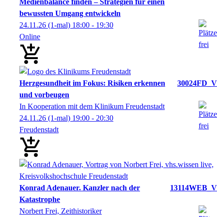
Medienbalance finden – Strategien für einen
bewussten Umgang entwickeln
24.11.26
(1-mal)
18:00
- 19:30
Online
Herzgesundheit im Fokus: Risiken erkennen
30024FD_V
und vorbeugen
In Kooperation mit dem Klinikum Freudenstadt
24.11.26
(1-mal)
19:00
- 20:30
Freudenstadt
Konrad Adenauer. Kanzler nach der
13114WEB_V
Katastrophe
Norbert Frei, Zeithistoriker