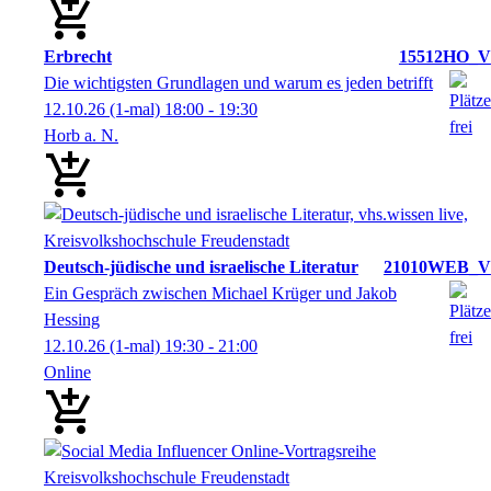
Erbrecht
15512HO_V
Die wichtigsten Grundlagen und warum es jeden betrifft
12.10.26
(1-mal)
18:00
- 19:30
Horb a. N.
Deutsch-jüdische und israelische Literatur
21010WEB_V
Ein Gespräch zwischen Michael Krüger und Jakob
Hessing
12.10.26
(1-mal)
19:30
- 21:00
Online