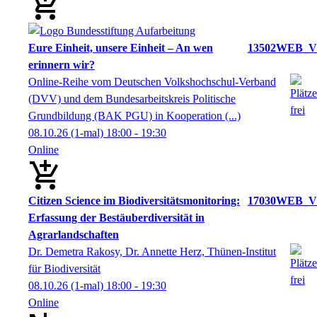
Eure Einheit, unsere Einheit – An wen
13502WEB_V
erinnern wir?
Online-Reihe vom Deutschen Volkshochschul-Verband
(DVV) und dem Bundesarbeitskreis Politische
Grundbildung (BAK PGU) in Kooperation (...)
08.10.26
(1-mal)
18:00
- 19:30
Online
Citizen Science im Biodiversitätsmonitoring:
17030WEB_V
Erfassung der Bestäuberdiversität in
Agrarlandschaften
Dr. Demetra Rakosy, Dr. Annette Herz, Thünen-Institut
für Biodiversität
08.10.26
(1-mal)
18:00
- 19:30
Online