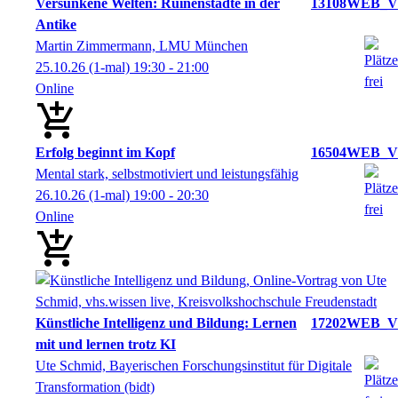
Versunkene Welten: Ruinenstädte in der
13108WEB_V
Antike
Martin Zimmermann, LMU München
25.10.26
(1-mal)
19:30
- 21:00
Online
Erfolg beginnt im Kopf
16504WEB_V
Mental stark, selbstmotiviert und leistungsfähig
26.10.26
(1-mal)
19:00
- 20:30
Online
Künstliche Intelligenz und Bildung: Lernen
17202WEB_V
mit und lernen trotz KI
Ute Schmid, Bayerischen Forschungsinstitut für Digitale
Transformation (bidt)