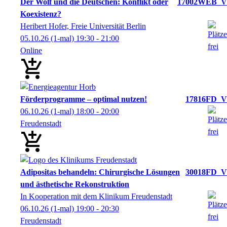
Der Wolf und die Deutschen: Konflikt oder
17002WEB_V
Koexistenz?
Heribert Hofer, Freie Universität Berlin
05.10.26
(1-mal)
19:30
- 21:00
Online
Förderprogramme – optimal nutzen!
17816FD_V
06.10.26
(1-mal)
18:00
- 20:00
Freudenstadt
Adipositas behandeln: Chirurgische Lösungen
30018FD_V
und ästhetische Rekonstruktion
In Kooperation mit dem Klinikum Freudenstadt
06.10.26
(1-mal)
19:00
- 20:30
Freudenstadt