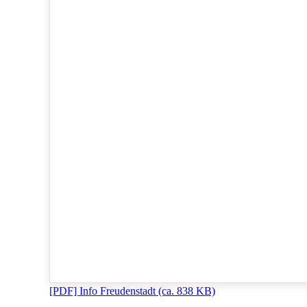
[PDF]
Info Freudenstadt
(ca. 838 KB)