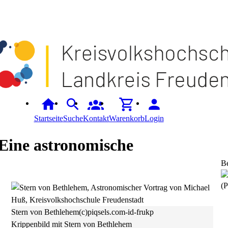
Startseite
Suche
Kontakt
Warenkorb
Login
 Eine astronomische
B
(P
Stern von Bethlehem(c)piqsels.com-id-frukp
Krippenbild mit Stern von Bethlehem