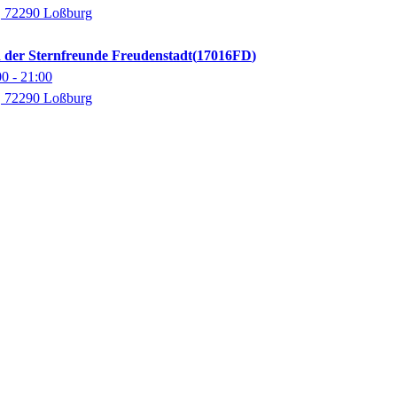
m, 72290 Loßburg
 der Sternfreunde Freudenstadt
17016FD
00
- 21:00
m, 72290 Loßburg