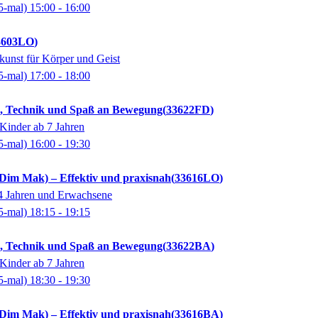
5-mal)
15:00
- 16:00
3603LO
unst für Körper und Geist
5-mal)
17:00
- 18:00
s, Technik und Spaß an Bewegung
33622FD
Kinder ab 7 Jahren
5-mal)
16:00
- 19:30
(Dim Mak) – Effektiv und praxisnah
33616LO
14 Jahren und Erwachsene
5-mal)
18:15
- 19:15
s, Technik und Spaß an Bewegung
33622BA
Kinder ab 7 Jahren
5-mal)
18:30
- 19:30
(Dim Mak) – Effektiv und praxisnah
33616BA