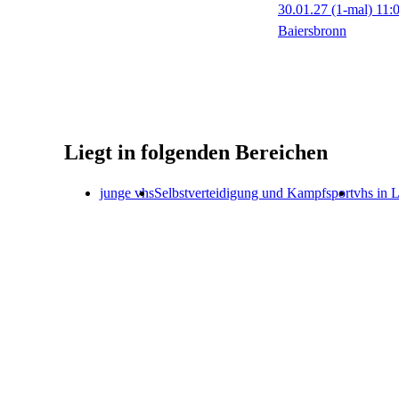
30.01.27
(1-mal)
11:
Baiersbronn
Liegt in folgenden Bereichen
junge vhs
Selbstverteidigung und Kampfsport
vhs in 