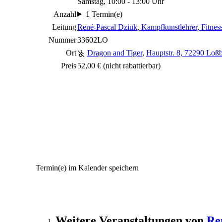
Samstag, 10:00 - 13:00 Uhr
Anzahl
1 Termin(e)
Leitung
René-Pascal Dziuk
, Kampfkunstlehrer, Fitness
Nummer
33602LO
Ort
Dragon and Tiger
,
Hauptstr. 8, 72290 Loß
Preis
52,00 €
(nicht rabattierbar)
Termin(e) im Kalender speichern
Weitere Veranstaltungen von
Re