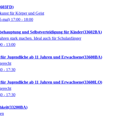
3603FD
unst für Körper und Geist
5-mal)
17:00
- 18:00
tbehauptung und Selbstverteidigung für Kinder
33602BA
Jahren stark machen. Ideal auch für Schulanfänger
00
- 13:00
- für Jugendliche ab 11 Jahren und Erwachsene
33608BA
gerecht
30
- 17:30
- für Jugendliche ab 11 Jahren und Erwachsene
33608LO
gerecht
30
- 17:30
hkeit
33200BA
den