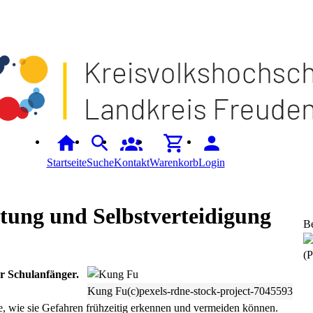
Startseite
Suche
Kontakt
Warenkorb
Login
tung und Selbstverteidigung
B
(P
ür Schulanfänger.
Kung Fu(c)pexels-rdne-stock-project-7045593
se, wie sie Gefahren frühzeitig erkennen und vermeiden können.