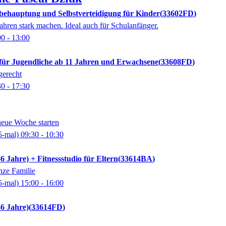
tbehauptung und Selbstverteidigung für Kinder
33602FD
ahren stark machen. Ideal auch für Schulanfänger.
00
- 13:00
-für Jugendliche ab 11 Jahren und Erwachsene
33608FD
gerecht
30
- 17:30
neue Woche starten
5-mal)
09:30
- 10:30
 Jahre) + Fitnessstudio für Eltern
33614BA
nze Familie
5-mal)
15:00
- 16:00
6 Jahre)
33614FD