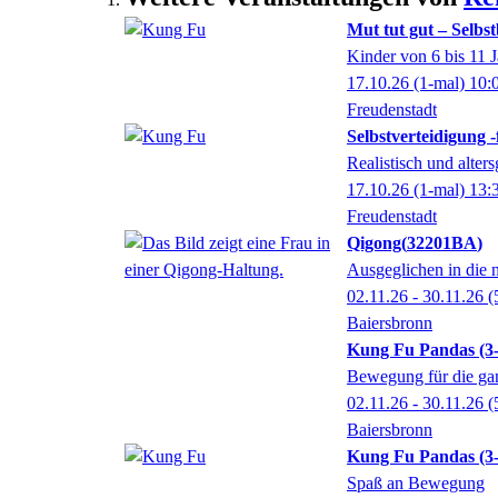
Mut tut gut – Selbs
Kinder von 6 bis 11 J
17.10.26
(1-mal)
10:
Freudenstadt
Selbstverteidigung 
Realistisch und alters
17.10.26
(1-mal)
13:
Freudenstadt
Qigong
32201BA
Ausgeglichen in die 
02.11.26 - 30.11.26
(
Baiersbronn
Kung Fu Pandas (3-6
Bewegung für die ga
02.11.26 - 30.11.26
(
Baiersbronn
Kung Fu Pandas (3-
Spaß an Bewegung