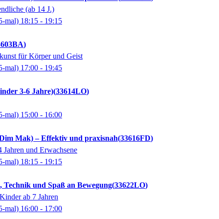
dliche (ab 14 J.)
5-mal)
18:15
- 19:15
3603BA
unst für Körper und Geist
5-mal)
17:00
- 19:45
nder 3-6 Jahre)
33614LO
5-mal)
15:00
- 16:00
(Dim Mak) – Effektiv und praxisnah
33616FD
14 Jahren und Erwachsene
5-mal)
18:15
- 19:15
s, Technik und Spaß an Bewegung
33622LO
Kinder ab 7 Jahren
5-mal)
16:00
- 17:00