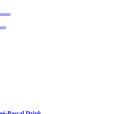
trainer
burg
né-Pascal
Dziuk