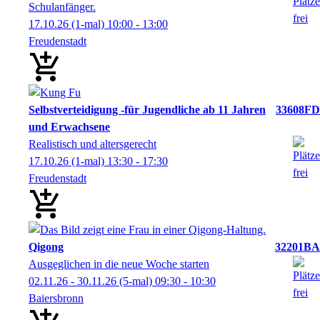
Schulanfänger.
17.10.26
(1-mal)
10:00
- 13:00
Freudenstadt
Selbstverteidigung -für Jugendliche ab 11 Jahren
33608FD
und Erwachsene
Realistisch und altersgerecht
17.10.26
(1-mal)
13:30
- 17:30
Freudenstadt
Qigong
32201BA
Ausgeglichen in die neue Woche starten
02.11.26 - 30.11.26
(5-mal)
09:30
- 10:30
Baiersbronn