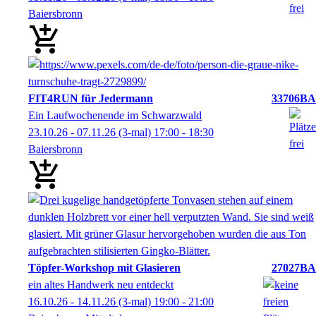
Baiersbronn
FIT4RUN für Jedermann
33706BA
Ein Laufwochenende im Schwarzwald
23.10.26 - 07.11.26
(3-mal)
17:00
- 18:30
Baiersbronn
Töpfer-Workshop mit Glasieren
27027BA
ein altes Handwerk neu entdeckt
16.10.26 - 14.11.26
(3-mal)
19:00
- 21:00