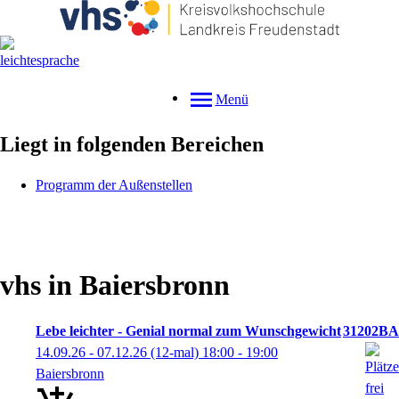
Menü
Liegt in folgenden Bereichen
Programm der Außenstellen
vhs in Baiersbronn
Lebe leichter - Genial normal zum Wunschgewicht
31202BA
14.09.26 - 07.12.26
(12-mal)
18:00
- 19:00
Baiersbronn