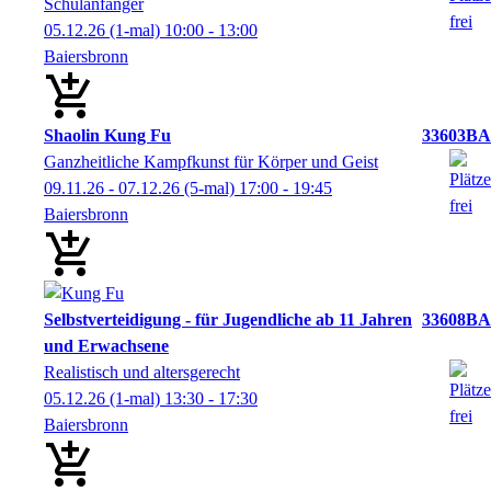
Schulanfänger
05.12.26
(1-mal)
10:00
- 13:00
Baiersbronn
Shaolin Kung Fu
33603BA
Ganzheitliche Kampfkunst für Körper und Geist
09.11.26 - 07.12.26
(5-mal)
17:00
- 19:45
Baiersbronn
Selbstverteidigung - für Jugendliche ab 11 Jahren
33608BA
und Erwachsene
Realistisch und altersgerecht
05.12.26
(1-mal)
13:30
- 17:30
Baiersbronn