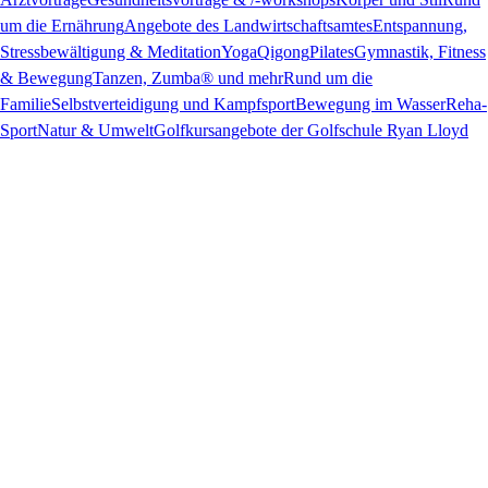
um die Ernährung
Angebote des Landwirtschaftsamtes
Entspannung,
Stressbewältigung & Meditation
Yoga
Qigong
Pilates
Gymnastik, Fitness
& Bewegung
Tanzen, Zumba® und mehr
Rund um die
Familie
Selbstverteidigung und Kampfsport
Bewegung im Wasser
Reha-
Sport
Natur & Umwelt
Golfkursangebote der Golfschule Ryan Lloyd