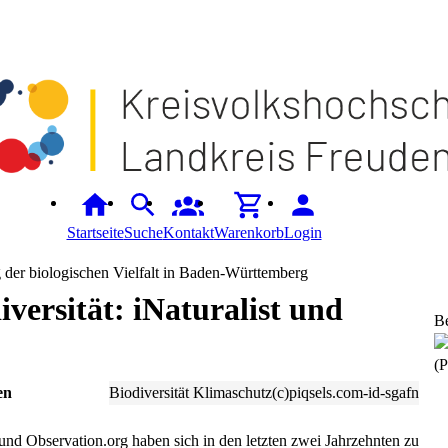
Startseite
Suche
Kontakt
Warenkorb
Login
der biologischen Vielfalt in Baden-Württemberg
iversität: iNaturalist und
B
(P
en
Biodiversität Klimaschutz(c)piqsels.com-id-sgafn
 und Observation.org haben sich in den letzten zwei Jahrzehnten zu