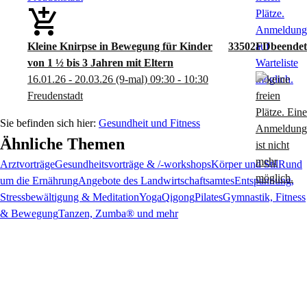
Kleine Knirpse in Bewegung für Kinder
33502FD
von 1 ½ bis 3 Jahren mit Eltern
16.01.26 - 20.03.26
(9-mal)
09:30
- 10:30
Freudenstadt
Gesundheit und Fitness
Ähnliche Themen
Arztvorträge
Gesundheitsvorträge & /-workshops
Körper und Stil
Rund
um die Ernährung
Angebote des Landwirtschaftsamtes
Entspannung,
Stressbewältigung & Meditation
Yoga
Qigong
Pilates
Gymnastik, Fitness
& Bewegung
Tanzen, Zumba® und mehr