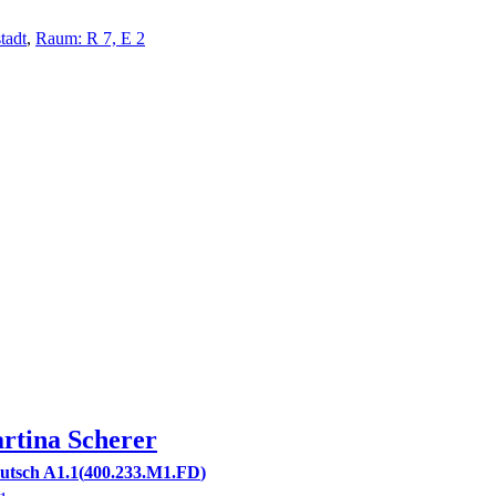
tadt
,
Raum: R 7, E 2
rtina
Scherer
utsch A1.1
400.233.M1.FD