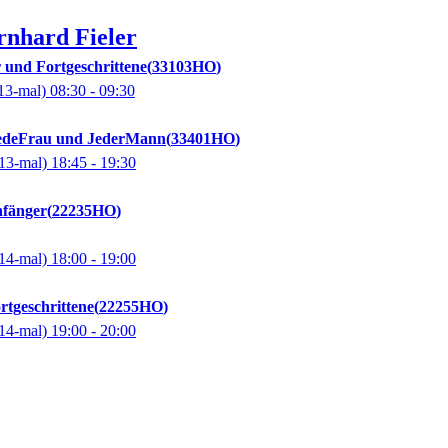
rnhard
Fieler
r und Fortgeschrittene
33103HO
13-mal)
08:30
- 09:30
JedeFrau und JederMann
33401HO
13-mal)
18:45
- 19:30
nfänger
22235HO
14-mal)
18:00
- 19:00
rtgeschrittene
22255HO
14-mal)
19:00
- 20:00