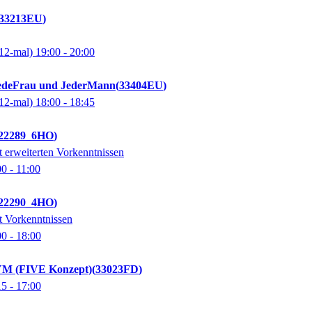
33213EU
12-mal)
19:00
- 20:00
JedeFrau und JederMann
33404EU
12-mal)
18:00
- 18:45
22289_6HO
 erweiterten Vorkenntnissen
00
- 11:00
22290_4HO
t Vorkenntnissen
00
- 18:00
YM (FIVE Konzept)
33023FD
15
- 17:00