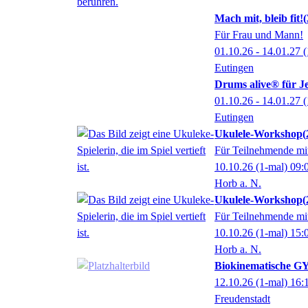
Mach mit, bleib fit!
Für Frau und Mann!
01.10.26 - 14.01.27
(
Eutingen
Drums alive® für 
01.10.26 - 14.01.27
(
Eutingen
Ukulele-Workshop
Für Teilnehmende mit
10.10.26
(1-mal)
09:
Horb a. N.
Ukulele-Workshop
Für Teilnehmende mi
10.10.26
(1-mal)
15:
Horb a. N.
Biokinematische G
12.10.26
(1-mal)
16:
Freudenstadt