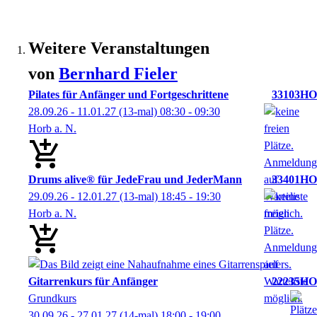
Weitere Veranstaltungen
von
Bernhard
Fieler
Pilates für Anfänger und Fortgeschrittene
33103HO
28.09.26 - 11.01.27
(13-mal)
08:30
- 09:30
Horb a. N.
Drums alive® für JedeFrau und JederMann
33401HO
29.09.26 - 12.01.27
(13-mal)
18:45
- 19:30
Horb a. N.
Gitarrenkurs für Anfänger
22235HO
Grundkurs
30.09.26 - 27.01.27
(14-mal)
18:00
- 19:00