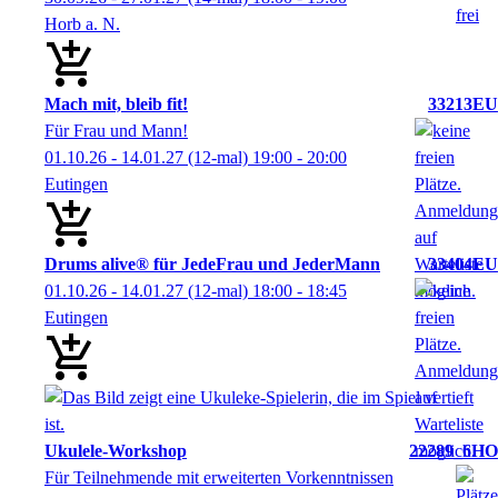
Horb a. N.
Mach mit, bleib fit!
33213EU
Für Frau und Mann!
01.10.26 - 14.01.27
(12-mal)
19:00
- 20:00
Eutingen
Drums alive® für JedeFrau und JederMann
33404EU
01.10.26 - 14.01.27
(12-mal)
18:00
- 18:45
Eutingen
Ukulele-Workshop
22289_6HO
Für Teilnehmende mit erweiterten Vorkenntnissen