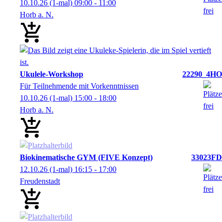
10.10.26
(1-mal)
09:00
- 11:00
Horb a. N.
Ukulele-Workshop
22290_4HO
Für Teilnehmende mit Vorkenntnissen
10.10.26
(1-mal)
15:00
- 18:00
Horb a. N.
Biokinematische GYM (FIVE Konzept)
33023FD
12.10.26
(1-mal)
16:15
- 17:00
Freudenstadt