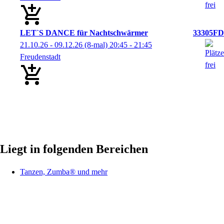
LET`S DANCE für Nachtschwärmer
33305FD
21.10.26 - 09.12.26
(8-mal)
20:45
- 21:45
Freudenstadt
Liegt in folgenden Bereichen
Tanzen, Zumba® und mehr