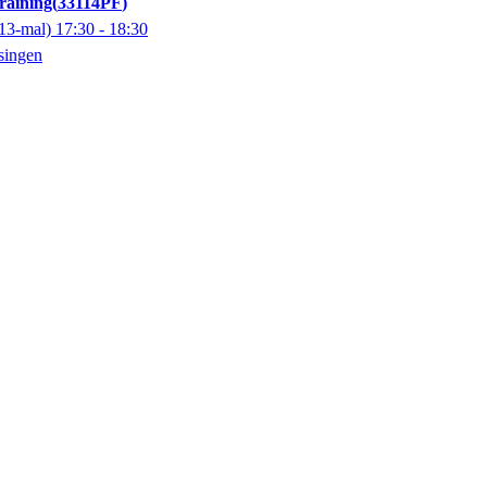
training
33114PF
13-mal)
17:30
- 18:30
singen