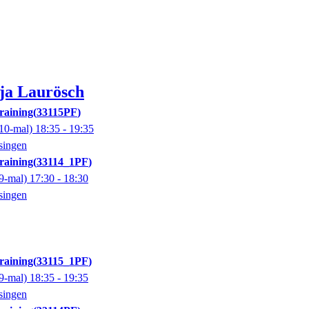
ja
Laurösch
training
33115PF
10-mal)
18:35
- 19:35
singen
training
33114_1PF
9-mal)
17:30
- 18:30
singen
training
33115_1PF
9-mal)
18:35
- 19:35
singen