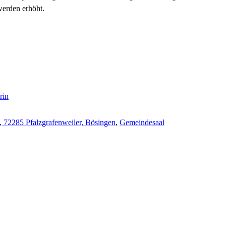
werden erhöht.
rin
5, 72285 Pfalzgrafenweiler, Bösingen
,
Gemeindesaal