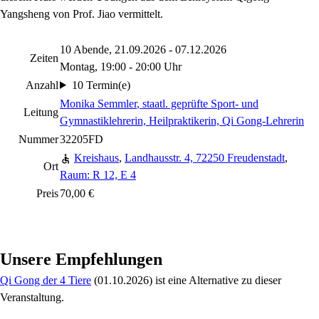
Yangsheng von Prof. Jiao vermittelt.
10 Abende, 21.09.2026 - 07.12.2026
Zeiten
Montag, 19:00 - 20:00 Uhr
Anzahl
10 Termin(e)
Monika Semmler
, staatl. geprüfte Sport- und
Leitung
Gymnastiklehrerin, Heilpraktikerin, Qi Gong-Lehrerin
Nummer
32205FD
Kreishaus
,
Landhausstr. 4, 72250 Freudenstadt
,
Ort
Raum: R 12, E 4
Preis
70,00 €
Unsere Empfehlungen
Qi Gong der 4 Tiere
(01.10.2026)
ist eine Alternative zu
dieser
Veranstaltung.