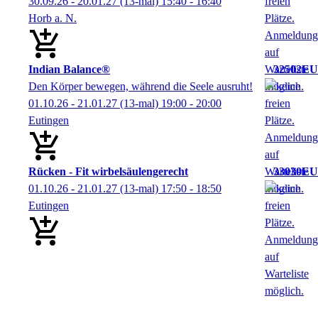
30.09.26 - 20.01.27
(13-mal)
15:40
- 16:40
Horb a. N.
Indian Balance®
32502EU
Den Körper bewegen, während die Seele ausruht!
01.10.26 - 21.01.27
(13-mal)
19:00
- 20:00
Eutingen
Rücken - Fit wirbelsäulengerecht
33030EU
01.10.26 - 21.01.27
(13-mal)
17:50
- 18:50
Eutingen