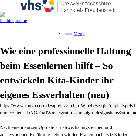
Menü
Wie eine professionelle Haltung
beim Essenlernen hilft – So
entwickeln Kita-Kinder ihr
eigenes Essverhalten
neu
https://www.canva.com/design/DAGcQaJWmHc/sXq6nY5pfJfZpeBT
utm_content=DAGcQaJWmHc&utm_campaign=designshare&utm_med
Nach einem kurzen Up-date zur abwechslungsreichen und
ausgewogenen Ernährung gehen wir den Fragen nach, wie Kinder