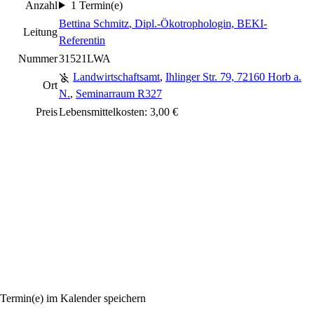
Anzahl
1 Termin(e)
Bettina Schmitz
, Dipl.-Ökotrophologin, BEKI-
Leitung
Referentin
Nummer
31521LWA
Landwirtschaftsamt
,
Ihlinger Str. 79, 72160 Horb a.
Ort
N.
,
Seminarraum R327
Preis
Lebensmittelkosten: 3,00 €
Termin(e) im Kalender speichern