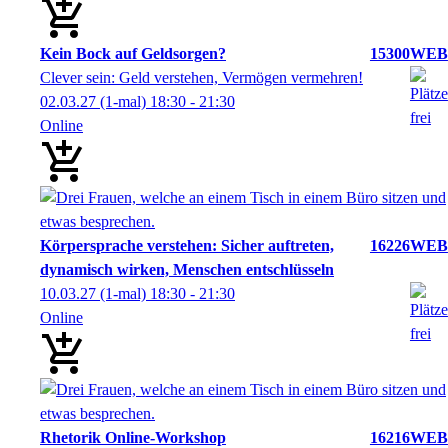
Kein Bock auf Geldsorgen?
15300WEB
Clever sein: Geld verstehen, Vermögen vermehren!
02.03.27
(1-mal)
18:30
- 21:30
Online
Körpersprache verstehen: Sicher auftreten,
16226WEB
dynamisch wirken, Menschen entschlüsseln
10.03.27
(1-mal)
18:30
- 21:30
Online
Rhetorik Online-Workshop
16216WEB