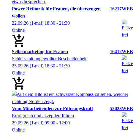
Power Rethorik für Frauen, die überzeugen
16217WEB
wollen
22.09.26
(1-mal)
18:30
- 21:30
Online
Selbstmarketing für Frauen
16412WEB
Schluss mit ungewollter Bescheidenheit
25.09.26
(1-mal)
18:30
- 21:30
Online
Vom Mitarbeitenden zur Führungskraft
52023WEB
Erfolgreich und akzeptiert führen
29.09.26
(1-mal)
09:00
- 12:00
Online