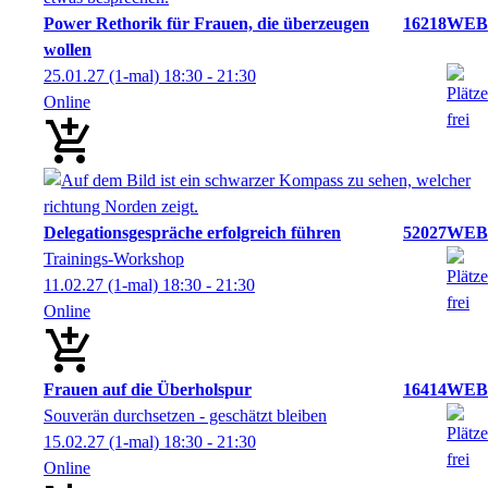
Power Rethorik für Frauen, die überzeugen
16218WEB
wollen
25.01.27
(1-mal)
18:30
- 21:30
Online
Delegationsgespräche erfolgreich führen
52027WEB
Trainings-Workshop
11.02.27
(1-mal)
18:30
- 21:30
Online
Frauen auf die Überholspur
16414WEB
Souverän durchsetzen - geschätzt bleiben
15.02.27
(1-mal)
18:30
- 21:30
Online