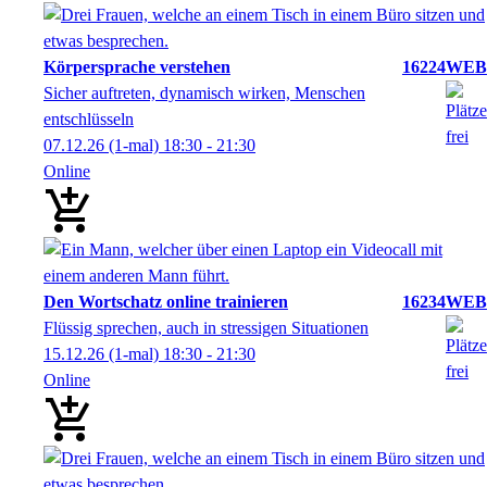
Körpersprache verstehen
16224WEB
Sicher auftreten, dynamisch wirken, Menschen
entschlüsseln
07.12.26
(1-mal)
18:30
- 21:30
Online
Den Wortschatz online trainieren
16234WEB
Flüssig sprechen, auch in stressigen Situationen
15.12.26
(1-mal)
18:30
- 21:30
Online