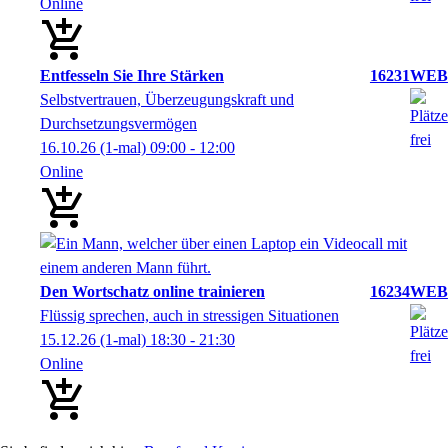
Online
Entfesseln Sie Ihre Stärken
16231WEB
Selbstvertrauen, Überzeugungskraft und
Durchsetzungsvermögen
16.10.26
(1-mal)
09:00
- 12:00
Online
Den Wortschatz online trainieren
16234WEB
Flüssig sprechen, auch in stressigen Situationen
15.12.26
(1-mal)
18:30
- 21:30
Online