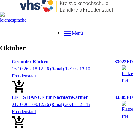
Menü
Oktober
Gesunder Rücken
33022FD
16.10.26 - 18.12.26
(9-mal)
12:10
- 13:10
Freudenstadt
LET`S DANCE für Nachtschwärmer
33305FD
21.10.26 - 09.12.26
(8-mal)
20:45
- 21:45
Freudenstadt