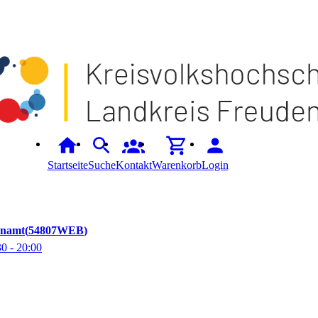
Startseite
Suche
Kontakt
Warenkorb
Login
enamt
54807WEB
30
- 20:00