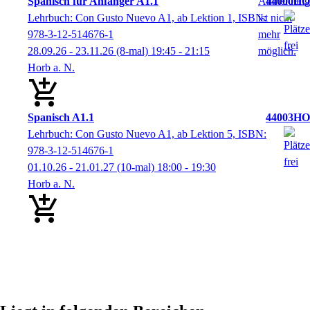
Spanisch für Anfänger A1.1
44000HO
Lehrbuch: Con Gusto Nuevo A1, ab Lektion 1, ISBN:
978-3-12-514676-1
28.09.26 - 23.11.26
(8-mal)
19:45
- 21:15
Horb a. N.
Spanisch A1.1
44003HO
Lehrbuch: Con Gusto Nuevo A1, ab Lektion 5, ISBN:
978-3-12-514676-1
01.10.26 - 21.01.27
(10-mal)
18:00
- 19:30
Horb a. N.