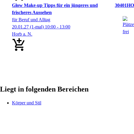
Glow Make-up Tipps für ein jüngeres und
30401HO
frischeres Aussehen
für Beruf und Alltag
20.01.27
(1-mal)
10:00
- 13:00
Horb a. N.
Liegt in folgenden Bereichen
Körper und Stil