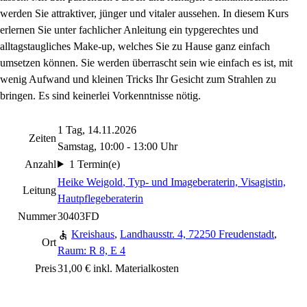
werden Sie attraktiver, jünger und vitaler aussehen. In diesem Kurs
erlernen Sie unter fachlicher Anleitung ein typgerechtes und
alltagstaugliches Make-up, welches Sie zu Hause ganz einfach
umsetzen können. Sie werden überrascht sein wie einfach es ist, mit
wenig Aufwand und kleinen Tricks Ihr Gesicht zum Strahlen zu
bringen. Es sind keinerlei Vorkenntnisse nötig.
1 Tag, 14.11.2026
Zeiten
Samstag, 10:00 - 13:00 Uhr
Anzahl
1 Termin(e)
Heike Weigold
, Typ- und Imageberaterin, Visagistin,
Leitung
Hautpflegeberaterin
Nummer
30403FD
Kreishaus
,
Landhausstr. 4, 72250 Freudenstadt
,
Ort
Raum: R 8, E 4
Preis
31,00 € inkl. Materialkosten