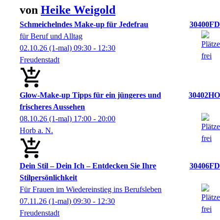
von
Heike
Weigold
Schmeichelndes Make-up für Jedefrau
30400FD
für Beruf und Alltag
02.10.26
(1-mal)
09:30
- 12:30
Freudenstadt
Glow-Make-up Tipps für ein jüngeres und
30402HO
frischeres Aussehen
08.10.26
(1-mal)
17:00
- 20:00
Horb a. N.
Dein Stil – Dein Ich – Entdecken Sie Ihre
30406FD
Stilpersönlichkeit
Für Frauen im Wiedereinstieg ins Berufsleben
07.11.26
(1-mal)
09:30
- 12:30
Freudenstadt