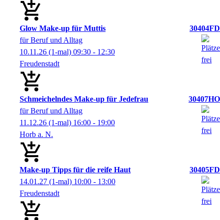
Glow Make-up für Muttis
30404FD
für Beruf und Alltag
10.11.26
(1-mal)
09:30
- 12:30
Freudenstadt
Schmeichelndes Make-up für Jedefrau
30407HO
für Beruf und Alltag
11.12.26
(1-mal)
16:00
- 19:00
Horb a. N.
Make-up Tipps für die reife Haut
30405FD
14.01.27
(1-mal)
10:00
- 13:00
Freudenstadt