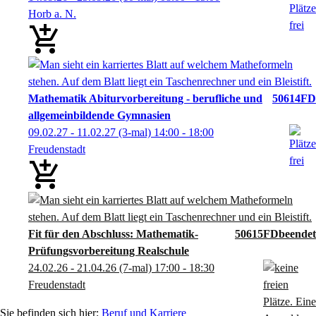
Horb a. N.
Mathematik Abiturvorbereitung - berufliche und
50614FD
allgemeinbildende Gymnasien
09.02.27 - 11.02.27
(3-mal)
14:00
- 18:00
Freudenstadt
Fit für den Abschluss: Mathematik-
50615FD
Prüfungsvorbereitung Realschule
24.02.26 - 21.04.26
(7-mal)
17:00
- 18:30
Freudenstadt
Beruf und Karriere