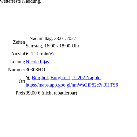
wetterfeste Kleidung.
1 Nachmittag, 23.01.2027
Zeiten
Samstag, 16:00 - 18:00 Uhr
Anzahl
1 Termin(e)
Leitung
Nicole Ilijas
Nummer
30308HO
Burghof
,
Burghof 1, 72202 Nagold
Ort
https://maps.app.goo.gl/nmWsGiP52c7n3HTS6
Preis
39,00 €
(nicht rabattierbar)